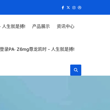
- 人生就是搏!
产品展示
资讯中心
登录PA· Z6mg尊龙凯时 - 人生就是搏!