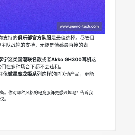
你支持的
俱乐部官方队服
是最佳选择。尽管目
穿主队战袍的支持，无疑是情感最直接的表
李宁这类国潮联名款
或者
Akko GH300耳机
这
它们在多种场合下都不会违和。
注像
微星魔龙姬系列
这样的IP联动产品，更能
备。你对哪种风格的电竞服饰更感兴趣呢？告诉我
议。