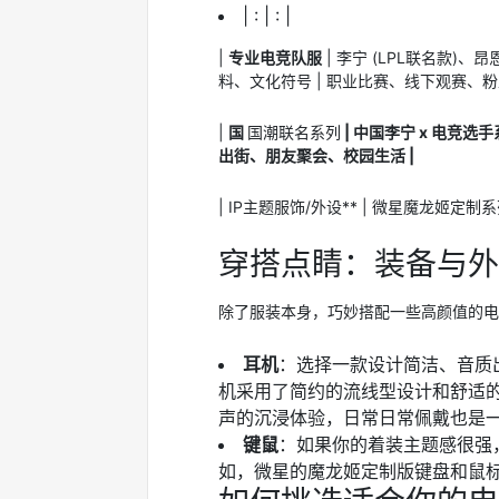
| : | : |
|
专业电竞队服
| 李宁 (LPL联名款)、
料、文化符号 | 职业比赛、线下观赛、粉
|
国
国潮联名系列
| 中国李宁 x 电竞选
出街、朋友聚会、校园生活 |
| IP主题服饰/外设** | 微星魔龙姬定制
穿搭点睛：装备与外
除了服装本身，巧妙搭配一些高颜值的电
耳机
：选择一款设计简洁、音质出
机采用了简约的流线型设计和舒适的
声的沉浸体验，日常日常佩戴也是
键鼠
：如果你的着装主题感很强
如，微星的魔龙姬定制版键盘和鼠