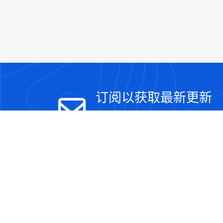
订阅以获取最新更新
导航