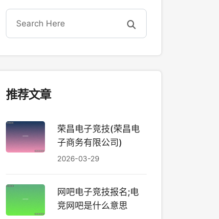
推荐文章
荣昌电子竞技(荣昌电
子商务有限公司)
2026-03-29
网吧电子竞技报名;电
竞网吧是什么意思